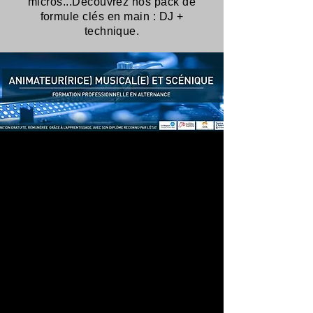
micros...
Découvrez nos pack de
formule clés en main : DJ +
technique.
Lyon DJ
Technique de mix /
Soirée DJ Lyon
Nous avons une maitrise parfaite
des platines afin de vous offrir un
vrai DJ set live qui
séduira
vos