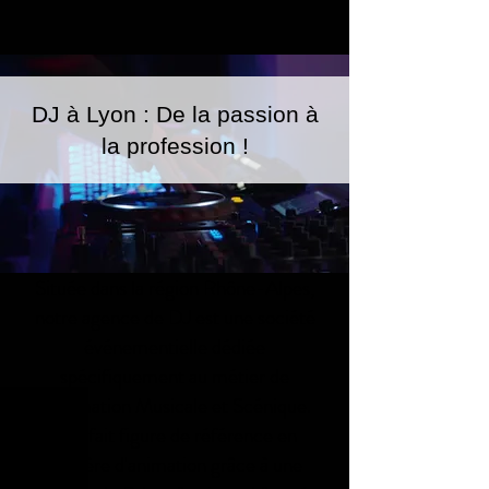
DJ à Lyon : De la passion à
la profession !
Située dans la région Rhône-Alpes,
notre agence de DJ est une société
événementielle dédiée
spécifiquement au métier de
l’Animation Musicale et Scénique.
Elle fait figure de référence en
matière d'animation grâce à une